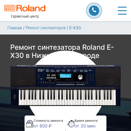
Сервисный центр
/
/
E-X30
Главная
Ремонт синтезаторов
Ремонт синтезатора Roland E-
X30 в Нижнем Новгороде
Стоимость ремонта
Время ремонта
от 800 ₽
от 30 мин