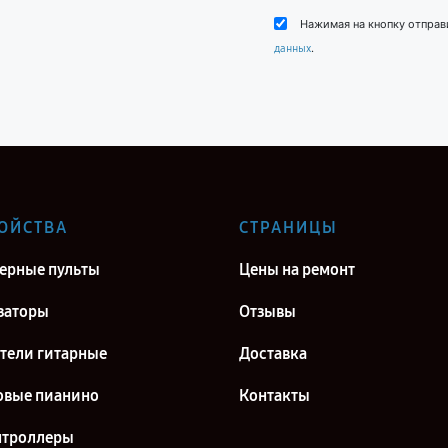
Нажимая на кнопку отправ
.
данных
ОЙСТВА
СТРАНИЦЫ
рные пульты
Цены на ремонт
заторы
Отзывы
тели гитарные
Доставка
вые пианино
Контакты
нтроллеры