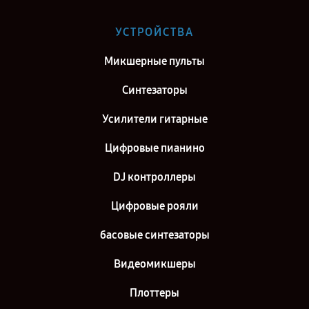
Ремонт цифрового рояля Roland в г. Самара
Ремонт цифрового рояля Roland в г. Киров
УСТРОЙСТВА
Ремонт цифрового рояля Roland в г. Москва
Микшерные пульты
Ремонт цифрового рояля Roland в г. Санкт-Петербург
Синтезаторы
Усилители гитарные
Цифровые пианино
DJ контроллеры
Цифровые рояли
басовые синтезаторы
Видеомикшеры
Плоттеры